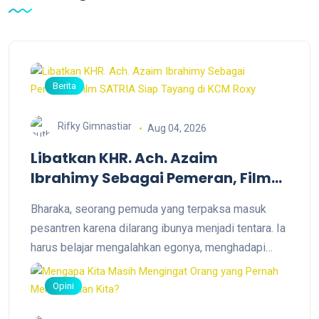
Berita
Rifky Gimnastiar
Aug 04, 2026
Libatkan KHR. Ach. Azaim
Ibrahimy Sebagai Pemeran, Film
SATRIA Siap Tayang di KCM Roxy
Bharaka, seorang pemuda yang terpaksa masuk
pesantren karena dilarang ibunya menjadi tentara. Ia
harus belajar mengalahkan egonya, menghadapi
kegagalan, dan menyelaraskan nilai kesantrian agar
bisa meraih restu ibu serta mewujudkan cita-citanya
Opini
menjadi prajurit TNI. "Tidak semua jalan menuju cita-