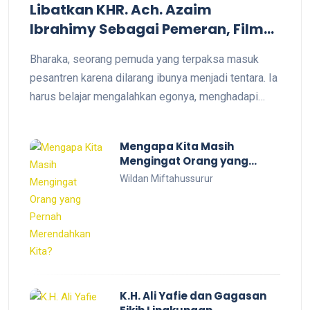
Libatkan KHR. Ach. Azaim
Ibrahimy Sebagai Pemeran, Film
SATRIA Siap Tayang di KCM Roxy
Bharaka, seorang pemuda yang terpaksa masuk
pesantren karena dilarang ibunya menjadi tentara. Ia
harus belajar mengalahkan egonya, menghadapi
kegagalan, dan menyelaraskan nilai kesantrian agar
bisa meraih restu ibu serta mewujudkan cita-citanya
Mengapa Kita Masih
menjadi prajurit TNI. "Tidak semua jalan menuju cita-
Mengingat Orang yang
cita harus ditempuh dengan melawan. Terkadang,
Pernah Merendahkan Kita?
Wildan Miftahussurur
jalan itu justru ditemukan lewat ketaatan."
K.H. Ali Yafie dan Gagasan