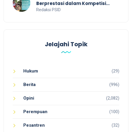
Berprestasi dalam Kompetisi
Bahasa Inggris
Redaksi PSID
Jelajahi Topik
Hukum
(29)
Berita
(996)
Opini
(2,082)
Perempuan
(100)
Pesantren
(32)