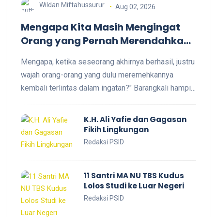
cita harus ditempuh dengan melawan. Terkadang,
Wildan Miftahussurur
Aug 02, 2026
jalan itu justru ditemukan lewat ketaatan."
Mengapa Kita Masih Mengingat
Orang yang Pernah Merendahkan
Kita?
Mengapa, ketika seseorang akhirnya berhasil, justru
wajah orang-orang yang dulu meremehkannya
kembali terlintas dalam ingatan?" Barangkali hampir
setiap orang pernah mengalami hal ini. Ketika cita-
cita yang dahulu terasa mustahil akhirnya tercapai,
K.H. Ali Yafie dan Gagasan
atau ketika kehidupan mulai berubah menjadi lebih
Fikih Lingkungan
baik, tiba-tiba ingatan membawa kita kembali pada
Redaksi PSID
masa ketika diremehkan, ditolak.
11 Santri MA NU TBS Kudus
Lolos Studi ke Luar Negeri
Redaksi PSID