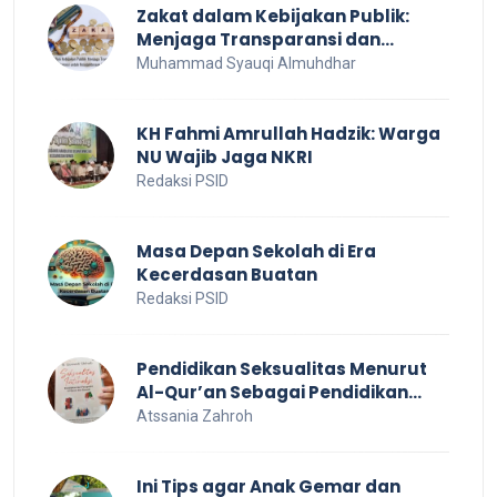
Zakat dalam Kebijakan Publik:
Menjaga Transparansi dan
Efisiensi untuk Kesejahteraan
Muhammad Syauqi Almuhdhar
Sosial
KH Fahmi Amrullah Hadzik: Warga
NU Wajib Jaga NKRI
Redaksi PSID
Masa Depan Sekolah di Era
Kecerdasan Buatan
Redaksi PSID
Pendidikan Seksualitas Menurut
Al-Qur’an Sebagai Pendidikan
Dalam Keluarga
Atssania Zahroh
Ini Tips agar Anak Gemar dan