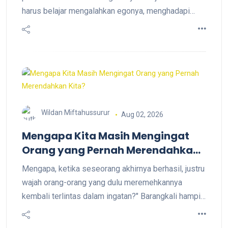
harus belajar mengalahkan egonya, menghadapi
kegagalan, dan menyelaraskan nilai kesantrian agar
bisa meraih restu ibu serta mewujudkan cita-citanya
menjadi prajurit TNI. "Tidak semua jalan menuju cita-
cita harus ditempuh dengan melawan. Terkadang,
jalan itu justru ditemukan lewat ketaatan."
Wildan Miftahussurur
Aug 02, 2026
Mengapa Kita Masih Mengingat
Orang yang Pernah Merendahkan
Kita?
Mengapa, ketika seseorang akhirnya berhasil, justru
wajah orang-orang yang dulu meremehkannya
kembali terlintas dalam ingatan?" Barangkali hampir
setiap orang pernah mengalami hal ini. Ketika cita-
cita yang dahulu terasa mustahil akhirnya tercapai,