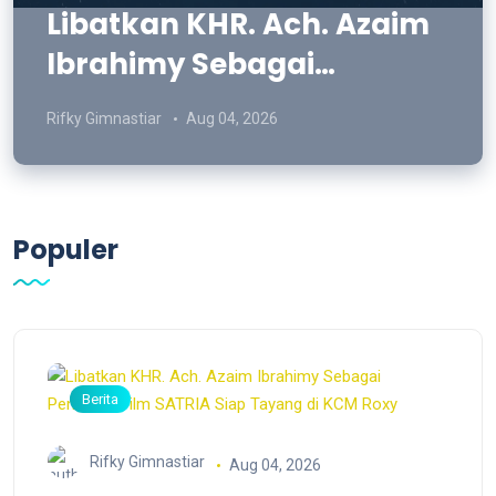
Libatkan KHR. Ach. Azaim
Ibrahimy Sebagai
Pemeran, Film SATRIA Siap
Rifky Gimnastiar
Aug 04, 2026
Tayang di KCM Roxy
Populer
Berita
Rifky Gimnastiar
Aug 04, 2026