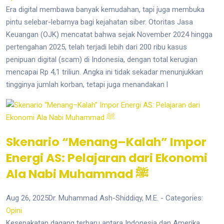
Era digital membawa banyak kemudahan, tapi juga membuka
pintu selebar-lebarnya bagi kejahatan siber. Otoritas Jasa
Keuangan (OJK) mencatat bahwa sejak November 2024 hingga
pertengahan 2025, telah terjadi lebih dari 200 ribu kasus
penipuan digital (scam) di Indonesia, dengan total kerugian
mencapai Rp 4,1 triliun. Angka ini tidak sekadar menunjukkan
tingginya jumlah korban, tetapi juga menandakan l
Skenario “Menang–Kalah” Impor
Energi AS: Pelajaran dari Ekonomi
Ala Nabi Muhammad ﷺ
Aug 26, 2025
Dr. Muhammad Ash-Shiddiqy, M.E.
- Categories:
Opini
Kesepakatan dagang terbaru antara Indonesia dan Amerika