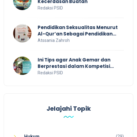
Kecerdasan Buatan
Redaksi PSID
Pendidikan Seksualitas Menurut
Al-Qur’an Sebagai Pendidikan
Dalam Keluarga
Atssania Zahroh
Ini Tips agar Anak Gemar dan
Berprestasi dalam Kompetisi
Bahasa Inggris
Redaksi PSID
Jelajahi Topik
Hukum
(29)