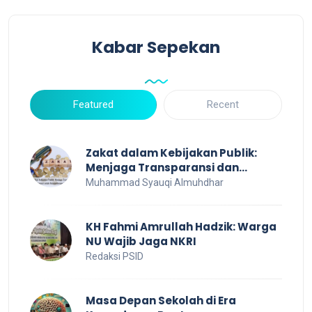
Kabar Sepekan
Featured
Recent
Zakat dalam Kebijakan Publik:
Menjaga Transparansi dan
Efisiensi untuk Kesejahteraan
Muhammad Syauqi Almuhdhar
Sosial
KH Fahmi Amrullah Hadzik: Warga
NU Wajib Jaga NKRI
Redaksi PSID
Masa Depan Sekolah di Era