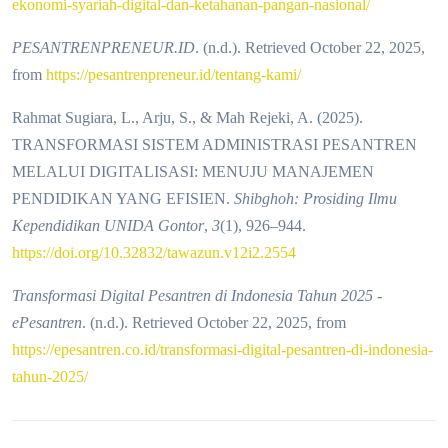
ekonomi-syariah-digital-dan-ketahanan-pangan-nasional/
PESANTRENPRENEUR.ID
. (n.d.). Retrieved October 22, 2025,
from
https://pesantrenpreneur.id/tentang-kami/
Rahmat Sugiara, L., Arju, S., & Mah Rejeki, A. (2025).
TRANSFORMASI SISTEM ADMINISTRASI PESANTREN
MELALUI DIGITALISASI: MENUJU MANAJEMEN
PENDIDIKAN YANG EFISIEN.
Shibghoh: Prosiding Ilmu
Kependidikan UNIDA Gontor
,
3
(1), 926–944.
https://doi.org/10.32832/tawazun.v12i2.2554
Transformasi Digital Pesantren di Indonesia Tahun 2025 -
ePesantren
. (n.d.). Retrieved October 22, 2025, from
https://epesantren.co.id/transformasi-digital-pesantren-di-indonesia-
tahun-2025/