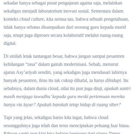
sekadar hanya sebagai pusat pengajaran agama saja, melainkan
sekaligus menjadi laboratorium inovasi sosial. Sementara dalam
konteks
cloud culture
, kita semua tau, bahwa sebuah pengetahuan,
tidak hanya sebatas disampaikan dari seorang guru kepada murid
saja, tetapi juga diproses secara kolaboratif melalui ruang-ruang
digital.
Di sinilah letak tantangan besar, bahwa jangan sampai pesantren
kehilangan “rasa” dalam gairah modernisasi. Sebab, menurut
ajaran Asy’ariyah sendiri, yang sekaligus juga mendasari lahirnya
banyak pesantren, ilmu itu tak cukup dihafal, ia harus
dihidupi
. Itu
sebabnya, dalam dunia cloud, nilai itu pun juga diuji,
apakah santri
masih menjaga tawadhu’ kepada guru meski pertemuan mereka
hanya via layar?
Apakah barokah tetap hidup di ruang siber?
Tapi yang jelas, sekaligus harus kita ingat, bahwa cloud
sesungguhnya juga telah dan terus menciptakan peluang luar biasa.
Ribuan santri-pun kini bisa belajar langsung dari ulama Timur