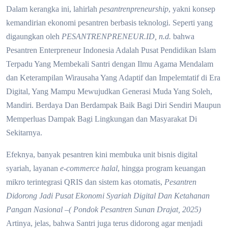
Dalam kerangka ini, lahirlah
pesantrenpreneurship
, yakni konsep
kemandirian ekonomi pesantren berbasis teknologi. Seperti yang
digaungkan oleh
PESANT
RENPRENEUR.ID, n.d.
bahwa
Pesantren Enterpreneur Indonesia Adalah Pusat Pendidikan Islam
Terpadu Yang Membekali Santri dengan Ilmu Agama Mendalam
dan Keterampilan Wirausaha Yang Adaptif dan Impelemtatif di Era
Digital, Yang Mampu Mewujudkan Generasi Muda Yang Soleh,
Mandiri. Berdaya Dan Berdampak Baik Bagi Diri Sendiri Maupun
Memperluas Dampak Bagi Lingkungan dan Masyarakat Di
Sekitarnya.
Efeknya, banyak pesantren kini membuka unit bisnis digital
syariah, layanan
e-commerce halal
, hingga program keuangan
mikro terintegrasi QRIS dan sistem kas otomatis,
Pesantren
Didorong Jadi Pusat Ekonomi Syariah Digital Dan Ketahanan
Pangan Nasional –( Pondok Pesan
tren Sunan Drajat, 2025)
Artinya, jelas, bahwa Santri juga terus didorong agar menjadi