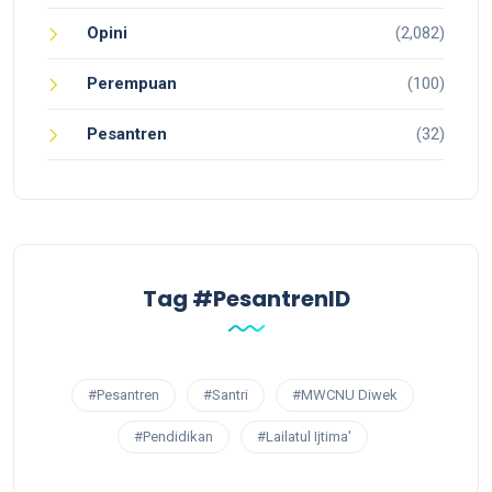
Opini
(2,082)
Perempuan
(100)
Pesantren
(32)
Tag #PesantrenID
#Pesantren
#Santri
#MWCNU Diwek
#Pendidikan
#Lailatul Ijtima'