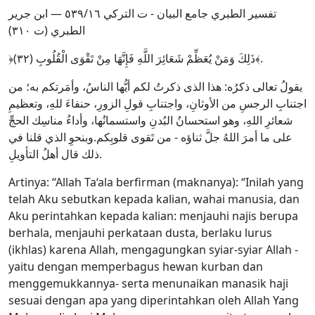
تفسير الطبري جامع البيان - ت التركي ١٦/‏٥٣٩ — ابن جرير
الطبري (ت ٣١٠)
﴿ذَلِكَ وَمَنْ يُعَظِّمْ شَعَائِرَ اللَّهِ فَإِنَّهَا مِنْ تَقْوَى الْقُلُوبِ (٣٢)﴾.
يقولُ تعالى ذكرُه: هذا الذى ذكرتُ لكم أيُّها الناسُ، وأمَرتكم به؛ من
اجتنابِ الرجسِ من الأوثانِ، واجتنابِ قولِ الزورِ، حنفاءَ للهِ، وتعظيمِ
شعائرِ اللهِ، وهو استحسانُ البُدنِ واستسمانُها، وأداءُ مناسِك الحجِّ
على ما أمرَ اللهُ جلَّ ثناؤه - من تَقوى قلوبِكم.وبنحوِ الذي قلنا في
ذلك قال أهلُ التأويلِ.
Artinya: “Allah Ta‘ala berfirman (maknanya): “Inilah yang
telah Aku sebutkan kepada kalian, wahai manusia, dan
Aku perintahkan kepada kalian: menjauhi najis berupa
berhala, menjauhi perkataan dusta, berlaku lurus
(ikhlas) karena Allah, mengagungkan syiar-syiar Allah -
yaitu dengan memperbagus hewan kurban dan
menggemukkannya- serta menunaikan manasik haji
sesuai dengan apa yang diperintahkan oleh Allah Yang