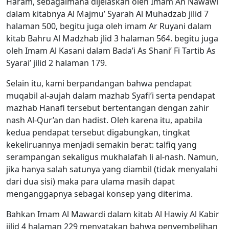
Haram, sebagaimana dijelaskan oleh Imam An Nawawi
dalam kitabnya Al Majmu’ Syarah Al Muhadzab jilid 7
halaman 500, begitu juga oleh imam Ar Ruyani dalam
kitab Bahru Al Madzhab jlid 3 halaman 564. begitu juga
oleh Imam Al Kasani dalam Bada’i As Shani’ Fi Tartib As
Syarai’ jilid 2 halaman 179.
Selain itu, kami berpandangan bahwa pendapat
muqabil al-aujah dalam mazhab Syafi’i serta pendapat
mazhab Hanafi tersebut bertentangan dengan zahir
nash Al-Qur’an dan hadist. Oleh karena itu, apabila
kedua pendapat tersebut digabungkan, tingkat
kekeliruannya menjadi semakin berat: talfiq yang
serampangan sekaligus mukhalafah li al-nash. Namun,
jika hanya salah satunya yang diambil (tidak menyalahi
dari dua sisi) maka para ulama masih dapat
menganggapnya sebagai konsep yang diterima.
Bahkan Imam Al Mawardi dalam kitab Al Hawiy Al Kabir
jilid 4 halaman 229 menyatakan bahwa penyembelihan