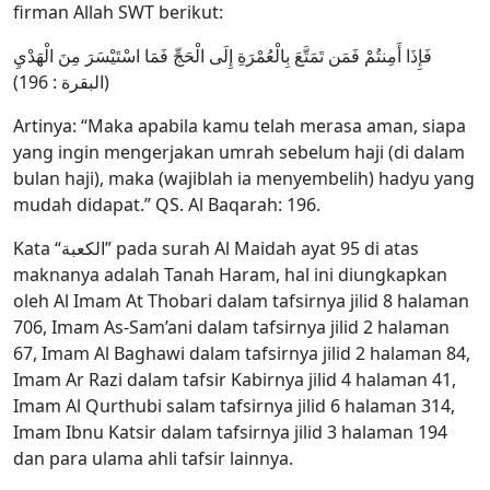
firman Allah SWT berikut:
فَإِذَا أَمِنتُمْ فَمَن تَمَتَّعَ بِالْعُمْرَةِ إِلَى الْحَجِّ فَمَا اسْتَيْسَرَ مِنَ الْهَدْيِ
(البقرة : 196)
Artinya: “Maka apabila kamu telah merasa aman, siapa
yang ingin mengerjakan umrah sebelum haji (di dalam
bulan haji), maka (wajiblah ia menyembelih) hadyu yang
mudah didapat.” QS. Al Baqarah: 196.
Kata “الكعبة” pada surah Al Maidah ayat 95 di atas
maknanya adalah Tanah Haram, hal ini diungkapkan
oleh Al Imam At Thobari dalam tafsirnya jilid 8 halaman
706, Imam As-Sam’ani dalam tafsirnya jilid 2 halaman
67, Imam Al Baghawi dalam tafsirnya jilid 2 halaman 84,
Imam Ar Razi dalam tafsir Kabirnya jilid 4 halaman 41,
Imam Al Qurthubi salam tafsirnya jilid 6 halaman 314,
Imam Ibnu Katsir dalam tafsirnya jilid 3 halaman 194
dan para ulama ahli tafsir lainnya.