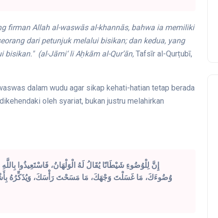
ng firman Allah al-waswās al-khannās, bahwa ia memiliki
rang dari petunjuk melalui bisikan; dan kedua, yang
 bisikan." (
al-Jāmi‘ li Aḥkām al-Qur’ān,
Tafsīr al-Qurṭubī,
 waswas dalam wudu agar sikap kehati-hatian tetap berada
kehendaki oleh syariat, bukan justru melahirkan
إِنَّ لِلْوُضُوءِ شَيْطَانًا يُقَالُ لَهُ الْوَلْهَانُ، فَاسْتَعِيذُوا بِاللَّهِ 
وُضُوءَكَ، مَا غَسَلْتَ وَجْهَكَ، مَا مَسَحْتَ رَأْسَكَ، وَيُذَكِّرُهُ بِأَشْيَا