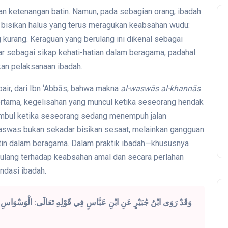
kan ketenangan batin. Namun, pada sebagian orang, ibadah
t bisikan halus yang terus meragukan keabsahan wudu:
kurang. Keraguan yang berulang ini dikenal sebagai
 sebagai sikap kehati-hatian dalam beragama, padahal
an pelaksanaan ibadah.
bair, dari Ibn ‘Abbās, bahwa makna
al-waswās al-khannās
ertama, kegelisahan yang muncul ketika seseorang hendak
timbul ketika seseorang sedang menempuh jalan
waswas bukan sekadar bisikan sesaat, melainkan gangguan
batin dalam beragama. Dalam praktik ibadah—khususnya
ulang terhadap keabsahan amal dan secara perlahan
ndasi ibadah.
وَقَدْ رَوَى ابْنُ جُبَيْرٍ عَنِ ابْنِ عَبَّاسٍ فِي قَوْلِهِ تَعَالَى: الْوَسْوَاسِ الْخ