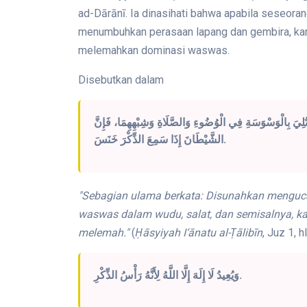
ad-Dārānī. Ia dinasihati bahwa apabila seseora
menumbuhkan perasaan lapang dan gembira, kar
melemahkan dominasi waswas.
Disebutkan dalam
ابْتُلِيَ بِالْوَسْوَسَةِ فِي الْوُضُوءِ وَالصَّلَاةِ وَشِبْهِهِمَا، فَإِنَّ
الشَّيْطَانَ إِذَا سَمِعَ الذِّكْرَ خَنَسَ.
"Sebagian ulama berkata: Disunahkan mengucapk
waswas dalam wudu, salat, dan semisalnya, ka
melemah."
(
Ḥāsyiyah I‘ānatu al-Ṭālibīn
, Juz 1, h
وَيُعِيدُ لَا إِلَهَ إِلَّا اللَّهُ لِأَنَّهُ رَأْسُ الذِّكْرِ.