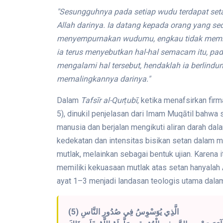
"Sesungguhnya pada setiap wudu terdapat se
Allah darinya. Ia datang kepada orang yang se
menyempurnakan wudumu, engkau tidak memb
ia terus menyebutkan hal-hal semacam itu, pad
mengalami hal tersebut, hendaklah ia berlindu
memalingkannya darinya."
Dalam
Tafsīr al-Qurṭubī
, ketika menafsirkan fir
5), dinukil penjelasan dari Imam Muqātil bahw
manusia dan berjalan mengikuti aliran darah dal
kedekatan dan intensitas bisikan setan dalam
mutlak, melainkan sebagai bentuk ujian. Karena
memiliki kekuasaan mutlak atas setan hanyalah 
ayat 1–3 menjadi landasan teologis utama dal
الَّذِي يُوَسْوِسُ فِي صُدُورِ النَّاسِ (5)