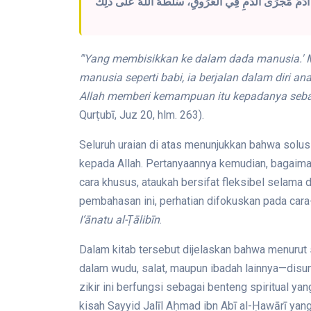
"'Yang membisikkan ke dalam dada manusia.' M
manusia seperti babi, ia berjalan dalam diri 
Allah memberi kemampuan itu kepadanya sebag
Qurṭubī, Juz 20, hlm. 263).
Seluruh uraian di atas menunjukkan bahwa sol
kepada Allah. Pertanyaannya kemudian, bagaiman
cara khusus, ataukah bersifat fleksibel selama
pembahasan ini, perhatian difokuskan pada cara
I‘ānatu al-Ṭālibīn
.
Dalam kitab tersebut dijelaskan bahwa menuru
dalam wudu, salat, maupun ibadah lainnya—dis
zikir ini berfungsi sebagai benteng spiritual yan
kisah Sayyid Jalīl Aḥmad ibn Abī al-Ḥawārī y