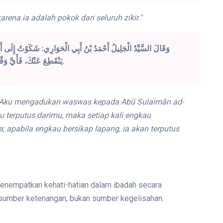
arena ia adalah pokok dari seluruh zikir."
وَقَالَ السَّيِّدُ الْجَلِيلُ أَحْمَدُ بْنُ أَبِي الْحَوَارِي: شَكَوْتُ إِلَى أَب
يَنْقَطِعَ عَنْكَ، فَأَيَّ وَقْتٍ أَحْسَسْتَ بِهِ فَافْرَحْ، فَإِذَا فَرِحْتَ بِهِ انْقَطَعَ عَنْكَ.
ta: Aku mengadukan waswas kepada Abū Sulaimān ad-
tu terputus darimu, maka setiap kali engkau
 apabila engkau bersikap lapang, ia akan terputus
enempatkan kehati-hatian dalam ibadah secara
 sumber ketenangan, bukan sumber kegelisahan.