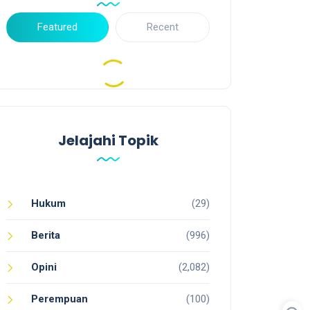
Featured
Recent
Jelajahi Topik
Hukum
(29)
Berita
(996)
Opini
(2,082)
Perempuan
(100)