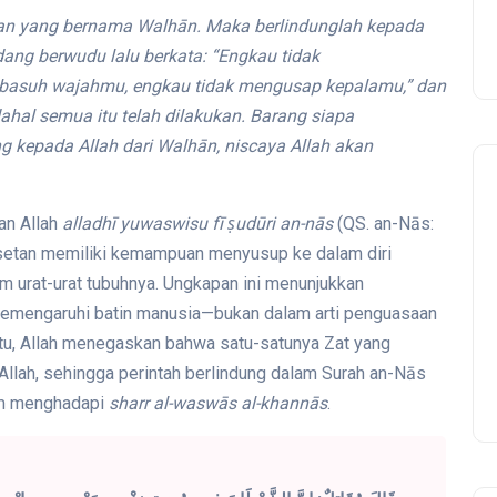
tan yang bernama Walhān. Maka berlindunglah kepada
dang berwudu lalu berkata: “Engkau tidak
asuh wajahmu, engkau tidak mengusap kepalamu,” dan
ahal semua itu telah dilakukan. Barang siapa
ng kepada Allah dari Walhān, niscaya Allah akan
man Allah
alladhī yuwaswisu fī ṣudūri an-nās
(QS. an-Nās:
a setan memiliki kemampuan menyusup ke dalam diri
am urat-urat tubuhnya. Ungkapan ini menunjukkan
 memengaruhi batin manusia—bukan dalam arti penguasaan
 itu, Allah menegaskan bahwa satu-satunya Zat yang
Allah, sehingga perintah berlindung dalam Surah an-Nās
am menghadapi
sharr al-waswās al-khannās
.