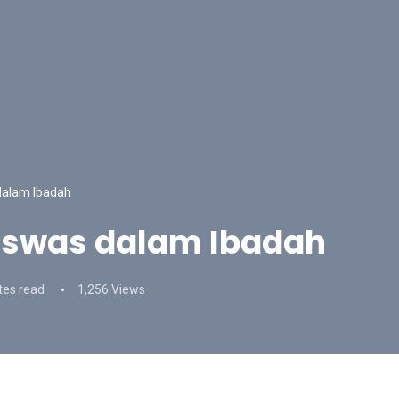
dalam Ibadah
aswas dalam Ibadah
tes read
1,256 Views