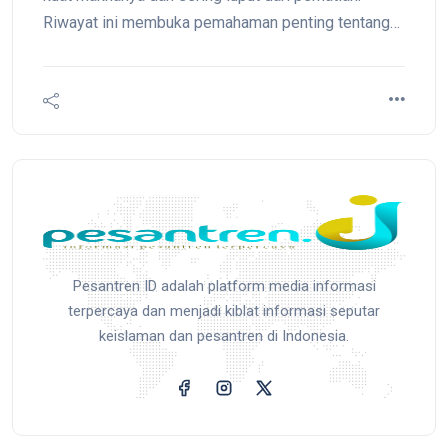
Riwayat ini membuka pemahaman penting tentang
doa, keikhlasan, dan batasan dalam praktik ibadah.
Hadis tersebut diriwayatkan dari Saad bin Abi
Waqqash, yang menceritakan sebuah peristiwa
sederhana tetapi berdampak besar dalam
pandangan syariat.
Pesantren ID adalah platform media informasi
terpercaya dan menjadi kiblat informasi seputar
keislaman dan pesantren di Indonesia.