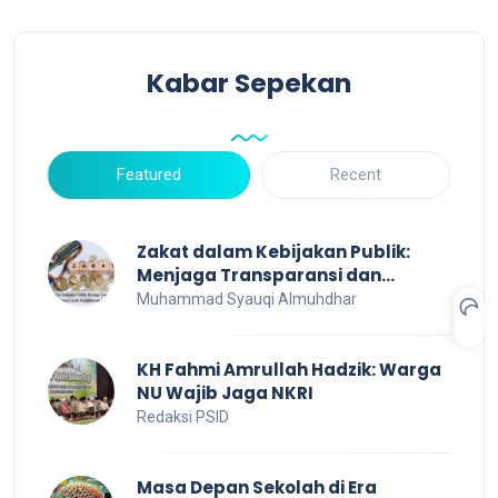
Kabar Sepekan
Featured
Recent
Zakat dalam Kebijakan Publik:
Menjaga Transparansi dan
Efisiensi untuk Kesejahteraan
Muhammad Syauqi Almuhdhar
Sosial
KH Fahmi Amrullah Hadzik: Warga
NU Wajib Jaga NKRI
Redaksi PSID
Masa Depan Sekolah di Era