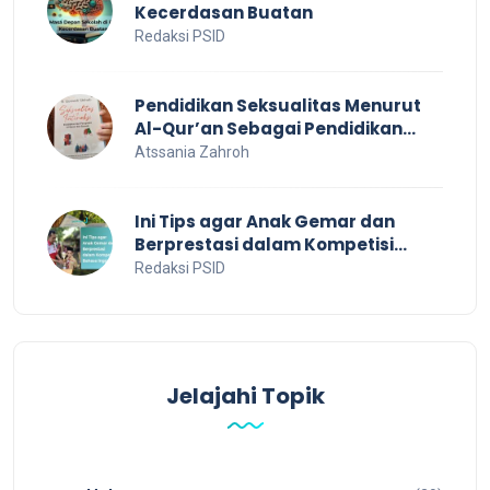
Kecerdasan Buatan
Redaksi PSID
Pendidikan Seksualitas Menurut
Al-Qur’an Sebagai Pendidikan
Dalam Keluarga
Atssania Zahroh
Ini Tips agar Anak Gemar dan
Berprestasi dalam Kompetisi
Bahasa Inggris
Redaksi PSID
Jelajahi Topik