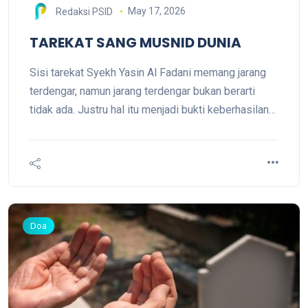
May 17, 2026
Redaksi PSID
TAREKAT SANG MUSNID DUNIA
Sisi tarekat Syekh Yasin Al Fadani memang jarang
terdengar, namun jarang terdengar bukan berarti
tidak ada. Justru hal itu menjadi bukti keberhasilan
Syekh Yasin dalam mengamalkan salah satu hikmah
Ibnu Athaillah, salah seorang pembesar Tarekat
Syadziliyah: ادفن وجودك في أرض الخمول
Doa