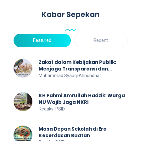
Kabar Sepekan
Featured
Recent
Zakat dalam Kebijakan Publik:
Menjaga Transparansi dan
Efisiensi untuk Kesejahteraan
Muhammad Syauqi Almuhdhar
Sosial
KH Fahmi Amrullah Hadzik: Warga
NU Wajib Jaga NKRI
Redaksi PSID
Masa Depan Sekolah di Era
Kecerdasan Buatan