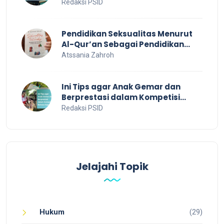
Redaksi PSID
Pendidikan Seksualitas Menurut
Al-Qur’an Sebagai Pendidikan
Dalam Keluarga
Atssania Zahroh
Ini Tips agar Anak Gemar dan
Berprestasi dalam Kompetisi
Bahasa Inggris
Redaksi PSID
Jelajahi Topik
Hukum
(29)