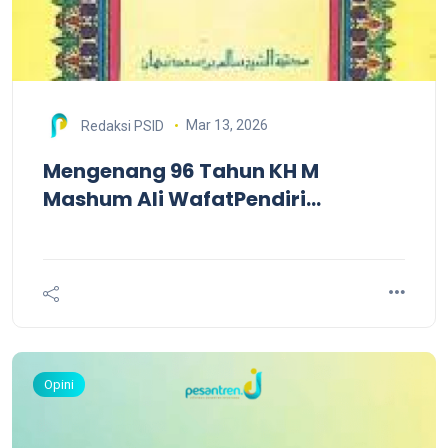
Mar 13, 2026
Redaksi PSID
Mengenang 96 Tahun KH M
Mashum Ali WafatPendiri
Pesantren Seblak, Penggerak NU
dan Tasrifan Jombangan
Opini