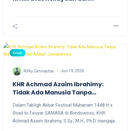
Tamparan Spiritual bagi Era
Flexing
Kisah
Jun 19, 2026
Rifky Gimnastiar
KHR Achmad Azaim Ibrahimy:
Tidak Ada Manusia Tanpa
Masalah, Dzikir Adalah
Dalam Tabligh Akbar Festival Muharram 1448 H x
Jawabannya
Road to Fesyar SAMARA di Bondowoso, KHR
Achmad Azaim Ibrahimy, S.Sy., M.H., Ph.D. mengajak
masyarakat memperbanyak dzikir, istighfar, dan